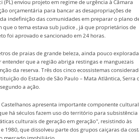
ci (PL) enviou projeto em regime de urgência à Câmara
tação orçamentária para bancar as desapropriações de
 da indefinição das comunidades em preparar o plano d
que o tema estava sub judice , já que proprietários de
eto foi aprovado e sancionado em 24 horas.
tros de praias de grande beleza, ainda pouco explorada
r entender que a região abriga restingas e manguezais
inção da reserva. Três dos cinco ecossistemas considera
tituição do Estado de São Paulo – Mata Atlântica, Serra 
 segundo a ação.
Castelhanos apresenta importante componente cultural,
que há séculos fazem uso do território para subsistênci
áticas culturais de geração em geração", resistindo às
e 1980, que dissolveu parte dos grupos caiçaras da cost
 o mercado imobiliário.