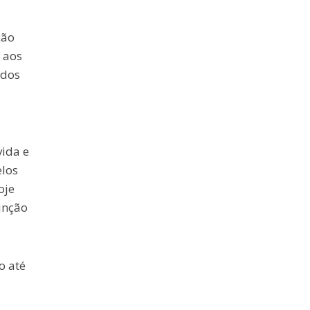
ção
 aos
 dos
vida e
elos
oje
tinção
o até