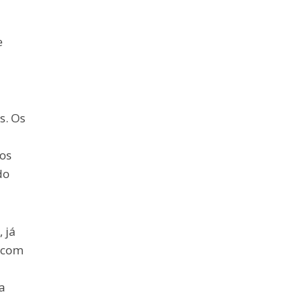
e
s. Os
dos
do
 já
a com
a