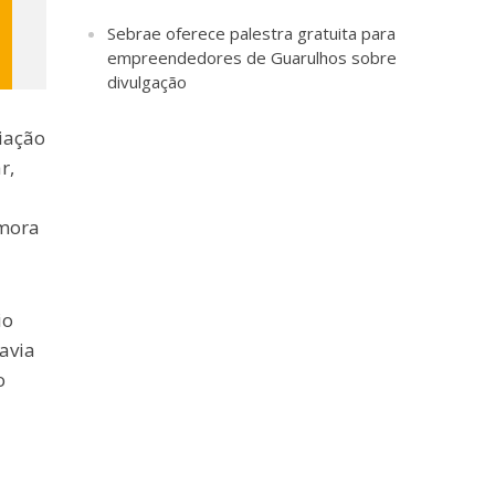
Sebrae oferece palestra gratuita para
empreendedores de Guarulhos sobre
divulgação
riação
r,
emora
io
avia
o