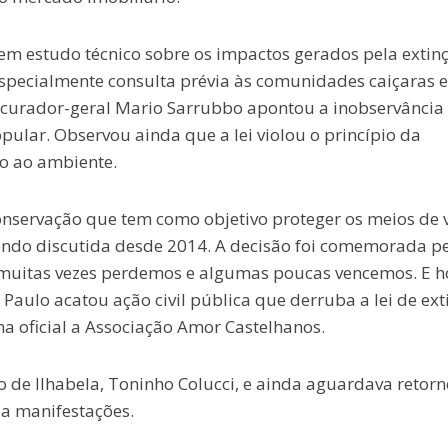
sem estudo técnico sobre os impactos gerados pela extin
specialmente consulta prévia às comunidades caiçaras e
ocurador-geral Mario Sarrubbo apontou a inobservância
pular. Observou ainda que a lei violou o princípio da
ão ao ambiente.
conservação que tem como objetivo proteger os meios de 
sendo discutida desde 2014. A decisão foi comemorada p
 muitas vezes perdemos e algumas poucas vencemos. E h
 Paulo acatou ação civil pública que derruba a lei de ex
a oficial a Associação Amor Castelhanos.
 de Ilhabela, Toninho Colucci, e ainda aguardava retorn
 a manifestações.