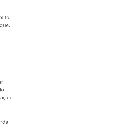
l foi
aque.
ar
do
tação
rda,