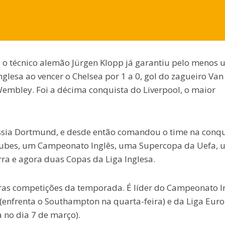
o técnico alemão Jürgen Klopp já garantiu pelo menos 
nglesa ao vencer o Chelsea por 1 a 0, gol do zagueiro Van 
embley. Foi a décima conquista do Liverpool, o maior
ssia Dortmund, e desde então comandou o time na conqu
ubes, um Campeonato Inglês, uma Supercopa da Uefa,
ra e agora duas Copas da Liga Inglesa.
utras competições da temporada. É líder do Campeonato In
a (enfrenta o Southampton na quarta-feira) e da Liga Eur
a no dia 7 de março).