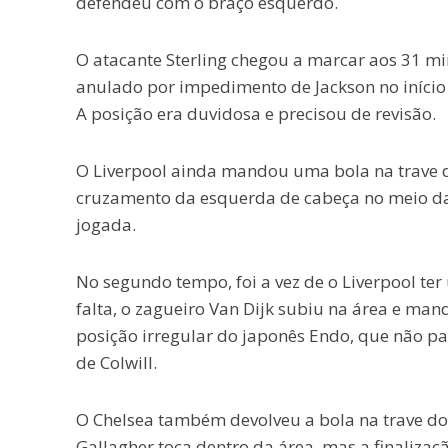
defendeu com o braço esquerdo.
O atacante Sterling chegou a marcar aos 31 min
anulado por impedimento de Jackson no início 
A posição era duvidosa e precisou de revisão.
O Liverpool ainda mandou uma bola na trave d
cruzamento da esquerda de cabeça no meio da á
jogada.
No segundo tempo, foi a vez de o Liverpool t
falta, o zagueiro Van Dijk subiu na área e man
posição irregular do japonês Endo, que não p
de Colwill.
O Chelsea também devolveu a bola na trave do
Gallagher toca dentro da área, mas a finalizaçã