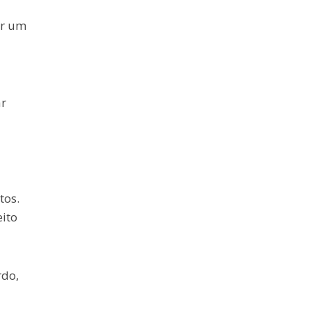
ar um
ar
tos.
eito
rdo,