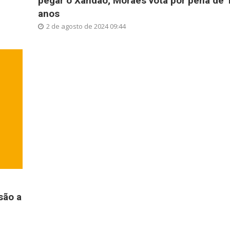
pegar o Xandão; Moraes vota por pena de 
anos
2 de agosto de 2024 09:44
são a