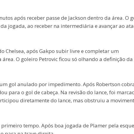
utos após receber passe de Jackson dentro da área. O go
da jogada, ao receber na intermediária e avançar ao at
o Chelsea, após Gakpo subir livre e completar um
rea. O goleiro Petrovic ficou só olhando a definição da
er um gol anulado por impedimento. Após Robertson cobr
dou para o gol de cabeça. Na revisão do lance, foi marca
articipou diretamente do lance, mas obstruiu a movimen
 primeiro tempo. Após boa jogada de Plamer pela esque
o para na trave direita.