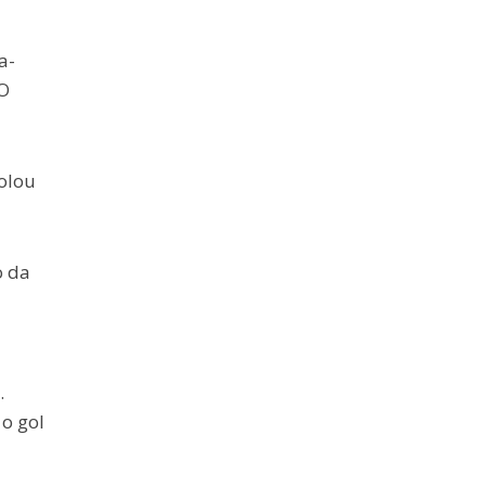
a-
 O
rolou
o da
.
o gol