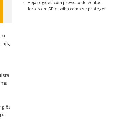
Veja regiões com previsão de ventos
fortes em SP e saiba como se proteger
um
Dijk,
ista
 uma
glês,
opa