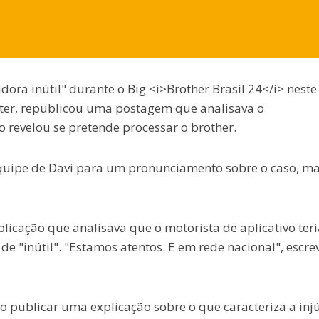
ra inútil" durante o Big <i>Brother Brasil 24</i> neste
ster, republicou uma postagem que analisava o
 revelou se pretende processar o brother.
uipe de Davi para um pronunciamento sobre o caso, m
icação que analisava que o motorista de aplicativo teri
e "inútil". "Estamos atentos. E em rede nacional", escre
ao publicar uma explicação sobre o que caracteriza a injú