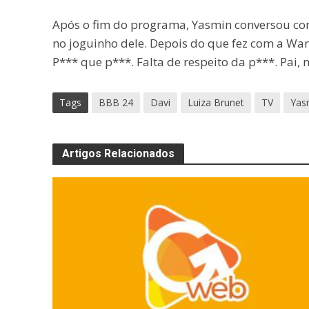
Após o fim do programa, Yasmin conversou com
no joguinho dele. Depois do que fez com a Wan
P*** que p***. Falta de respeito da p***. Pai
Tags
BBB 24
Davi
Luiza Brunet
TV
Yas
Artigos Relacionados