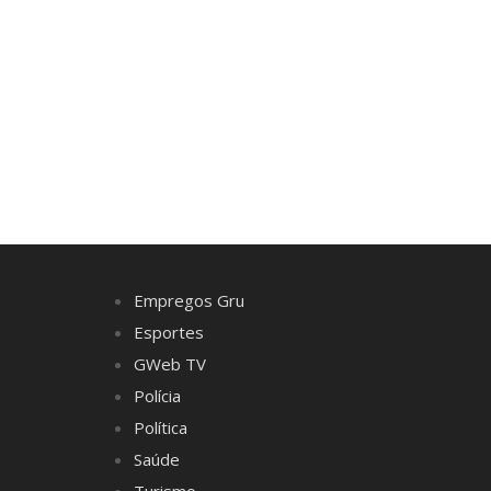
Empregos Gru
Esportes
GWeb TV
Polícia
Política
Saúde