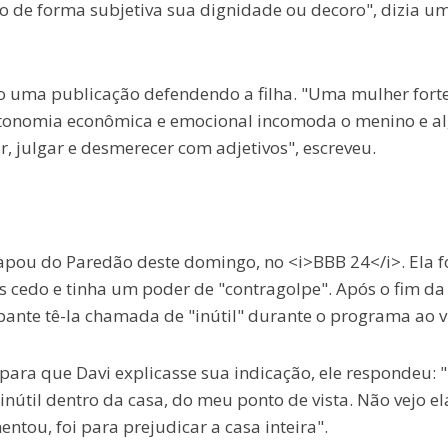
 de forma subjetiva sua dignidade ou decoro", dizia u
o uma publicação defendendo a filha. "Uma mulher forte
autonomia econômica e emocional incomoda o menino e a
julgar e desmerecer com adjetivos", escreveu.
apou do Paredão deste domingo, no <i>BBB 24</i>. Ela f
s cedo e tinha um poder de "contragolpe". Após o fim da
ipante tê-la chamada de "inútil" durante o programa ao v
ra que Davi explicasse sua indicação, ele respondeu: 
útil dentro da casa, do meu ponto de vista. Não vejo el
ntou, foi para prejudicar a casa inteira".