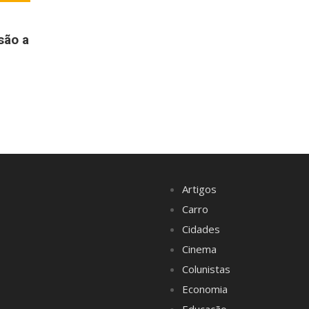
são a
Artigos
Carro
Cidades
Cinema
Colunistas
Economia