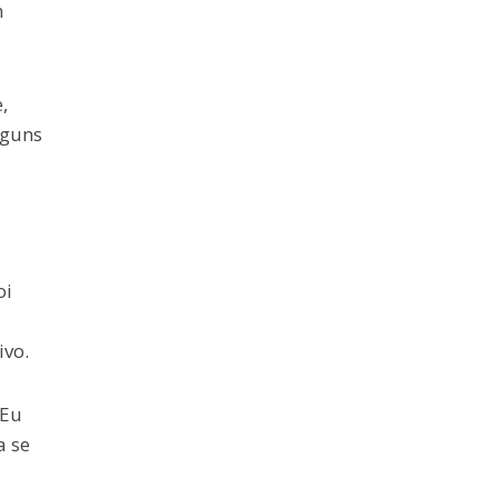
m
,
lguns
oi
ivo.
"Eu
a se