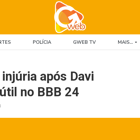
RTES
POLÍCIA
GWEB TV
MAIS…
injúria após Davi
útil no BBB 24
8