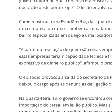
governo informou que o objetivo era buscar a
operação deste porte exige". O leilão envolvia
Como mostrou o <b>Estadão</b>, das quatro c
uma empresa do ramo. Também arremataram o 
bairro especializada em queijo e uma locadora
"A partir da revelação de quem são essas em
essas empresas teriam capacidade técnica e f
expressivo de dinheiro público", afirmou o pre
O episódio provocou a saída do secretário de Po
deixou o cargo após as denúncias de ligação de
Na quarta-feira, 19, o governo se encontrou co
importação do cereal em leilão público. Mas 
produtores para lançar o edital do novo certa