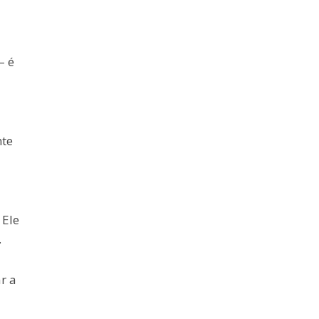
– é
nte
 Ele
.
r a