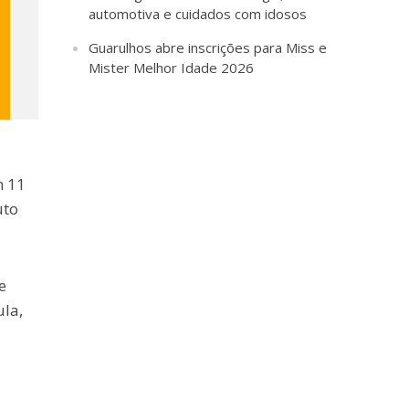
automotiva e cuidados com idosos
Guarulhos abre inscrições para Miss e
Mister Melhor Idade 2026
m 11
uto
e
ula,