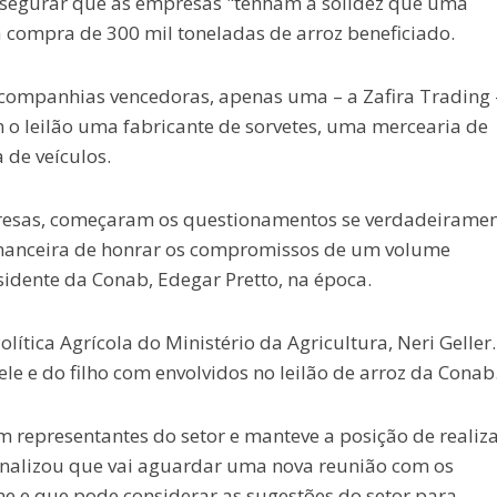
ssegurar que as empresas "tenham a solidez que uma
 a compra de 300 mil toneladas de arroz beneficiado.
ompanhias vencedoras, apenas uma – a Zafira Trading 
leilão uma fabricante de sorvetes, uma mercearia de
 de veículos.
presas, começaram os questionamentos se verdadeirame
inanceira de honrar os compromissos de um volume
sidente da Conab, Edegar Pretto, na época.
lítica Agrícola do Ministério da Agricultura, Neri Geller.
le e do filho com envolvidos no leilão de arroz da Conab
m representantes do setor e manteve a posição de realiza
sinalizou que vai aguardar uma nova reunião com os
me e que pode considerar as sugestões do setor para