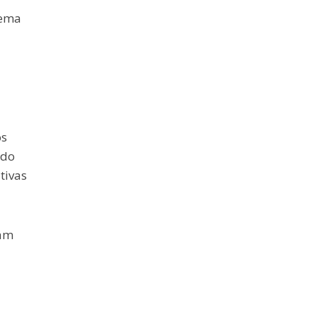
tema
os
 do
tivas
ham