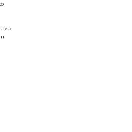
to
ede a
em