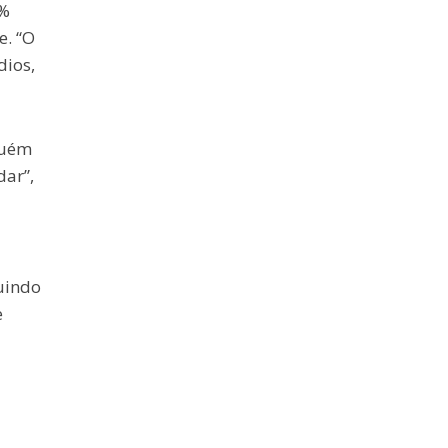
2%
e. “O
dios,
guém
dar”,
uindo
e