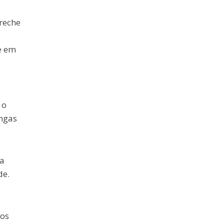
reche
e em
 o
ongas
 a
de.
tos