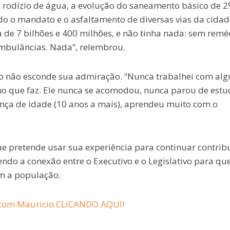
do rodízio de água, a evolução do saneamento básico de 
o o mandato e o asfaltamento de diversas vias da cidad
de 7 bilhões e 400 milhões, e não tinha nada: sem remé
mbulâncias. Nada”, relembrou.
cio não esconde sua admiração. “Nunca trabalhei com al
no que faz. Ele nunca se acomodou, nunca parou de estu
nça de idade (10 anos a mais), aprendeu muito com o
ue pretende usar sua experiência para continuar contrib
ndo a conexão entre o Executivo e o Legislativo para qu
em a população.
 com Mauricio CLICANDO AQUI!