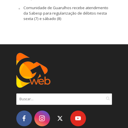
Comunidade de Guarulhos recebe atendimento
da Sabesp para regularização de débitos nesta
sexta (7) e sábado (8)