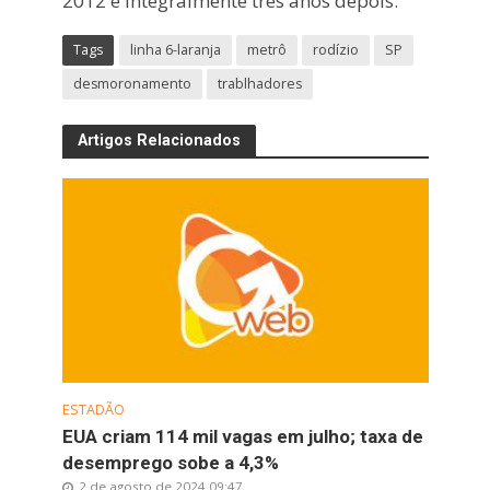
2012 e integralmente três anos depois.
Tags
linha 6-laranja
metrô
rodízio
SP
desmoronamento
trablhadores
Artigos Relacionados
ESTADÃO
EUA criam 114 mil vagas em julho; taxa de
desemprego sobe a 4,3%
2 de agosto de 2024 09:47