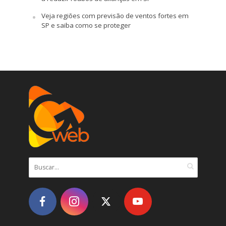
Veja regiões com previsão de ventos fortes em
SP e saiba como se proteger