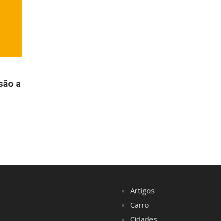
são a
Artigos
Carro
Cidades