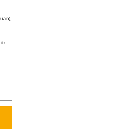
uan),
ito