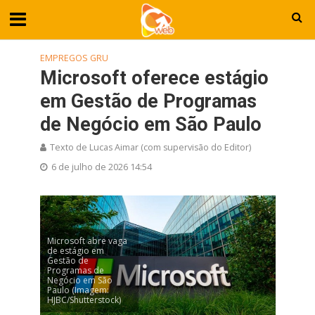
EMPREGOS GRU
Microsoft oferece estágio
em Gestão de Programas
de Negócio em São Paulo
Texto de Lucas Aimar (com supervisão do Editor)
6 de julho de 2026 14:54
Microsoft abre vaga
de estágio em
Gestão de
Programas de
Negócio em São
Paulo (Imagem:
HJBC/Shutterstock)