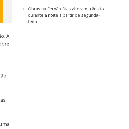
Obras na Fernão Dias alteram trânsito
durante a noite a partir de segunda-
feira
ão. A
obre
São
as,
m uma