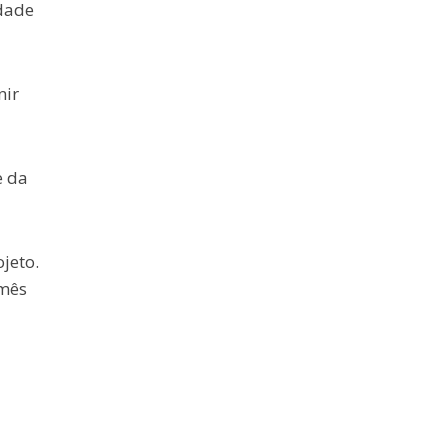
dade
nir
e da
jeto.
 mês