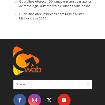
Guarulhos oferece 150 vagas em cursos gratuitos
de tecnologia, automotiva e cuidados com idosos
Guarulhos abre inscrições para Miss e Mister
Melhor Idade 2026