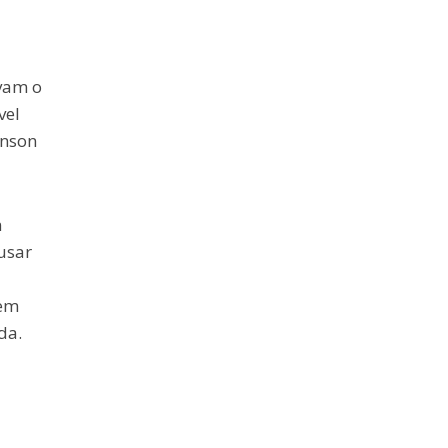
avam o
vel
hnson
m
usar
 em
da.