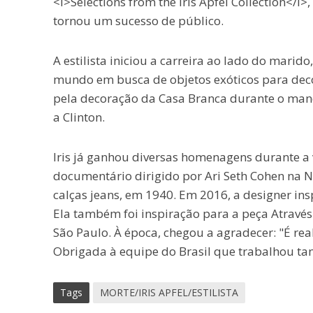
<i>Selections from the Iris Apfel Collection</i>
tornou um sucesso de público.
A estilista iniciou a carreira ao lado do marid
mundo em busca de objetos exóticos para decor
pela decoração da Casa Branca durante o man
a Clinton.
Iris já ganhou diversas homenagens durante a v
documentário dirigido por Ari Seth Cohen na Ne
calças jeans, em 1940. Em 2016, a designer in
Ela também foi inspiração para a peça Através 
São Paulo. À época, chegou a agradecer: "É rea
Obrigada à equipe do Brasil que trabalhou tant
Tags
MORTE/IRIS APFEL/ESTILISTA