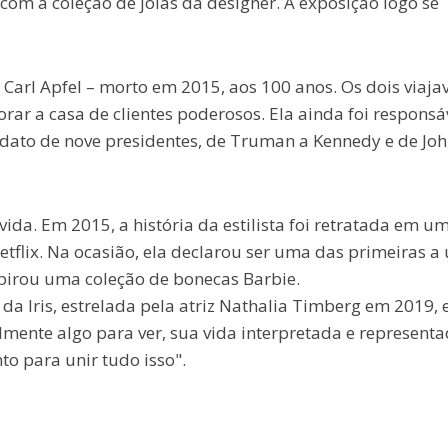
, com a coleção de joias da designer. A exposição logo se
o, Carl Apfel – morto em 2015, aos 100 anos. Os dois viaj
ar a casa de clientes poderosos. Ela ainda foi responsá
dato de nove presidentes, de Truman a Kennedy e de Jo
ida. Em 2015, a história da estilista foi retratada em u
tflix. Na ocasião, ela declarou ser uma das primeiras a 
spirou uma coleção de bonecas Barbie.
da Iris, estrelada pela atriz Nathalia Timberg em 2019,
lmente algo para ver, sua vida interpretada e representa
o para unir tudo isso".