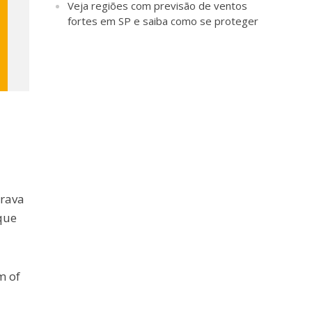
Veja regiões com previsão de ventos
fortes em SP e saiba como se proteger
urava
que
m of