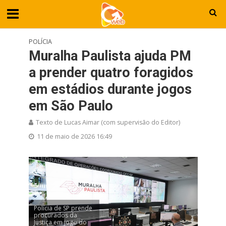
POLÍCIA
Muralha Paulista ajuda PM
a prender quatro foragidos
em estádios durante jogos
em São Paulo
Texto de Lucas Aimar (com supervisão do Editor)
11 de maio de 2026 16:49
Polícia de SP prende
procurados da
Justiça em jogo do