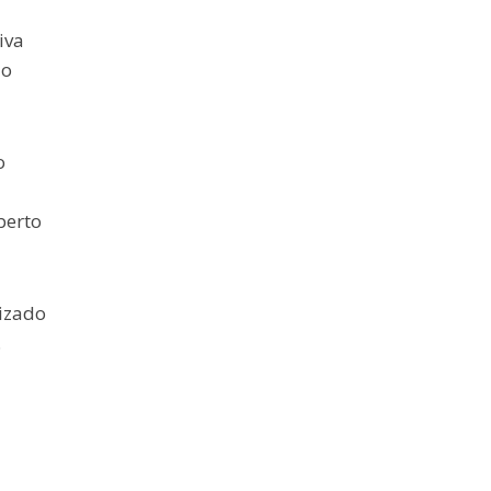
iva
ão
o
berto
lizado
.