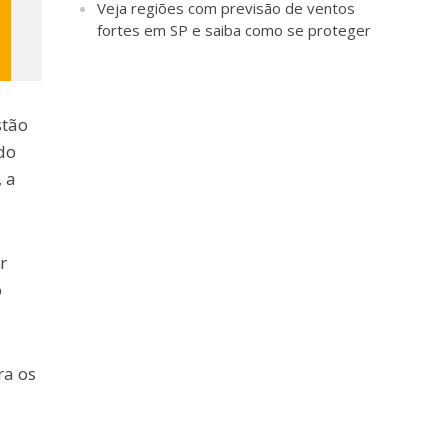
Veja regiões com previsão de ventos
fortes em SP e saiba como se proteger
stão
do
 a
r
o
ra os