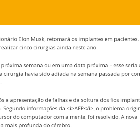
lionário Elon Musk, retomará os implantes em pacientes.
alizar cinco cirurgias ainda neste ano.
a próxima semana ou em uma data próxima – esse seria 
 a cirurgia havia sido adiada na semana passada por con
.
ós a apresentação de falhas e da soltura dos fios implan
. Segundo informações da <i>AFP</i>, o problema origin
ursor do computador com a mente, foi resolvido. A nova
ea mais profunda do cérebro.