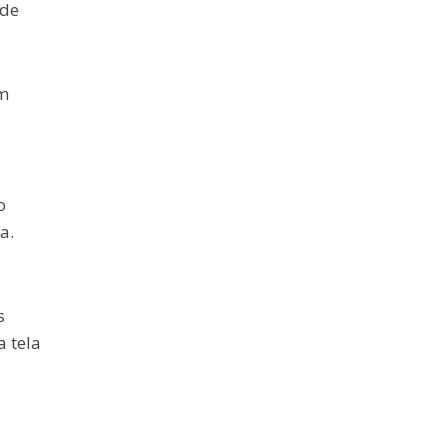
 de
om
o
a.
s
 tela