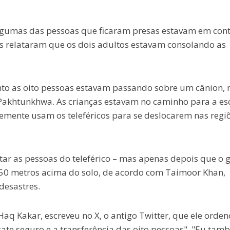
gumas das pessoas que ficaram presas estavam em con
es relataram que os dois adultos estavam consolando as
to as oito pessoas estavam passando sobre um cânion, 
 Pakhtunkhwa. As crianças estavam no caminho para a esc
mente usam os teleféricos para se deslocarem nas regi
tar as pessoas do teleférico – mas apenas depois que o 
50 metros acima do solo, de acordo com Taimoor Khan,
desastres.
aq Kakar, escreveu no X, o antigo Twitter, que ele orden
te seguro e a transferência das oito pessoas". "Eu tam