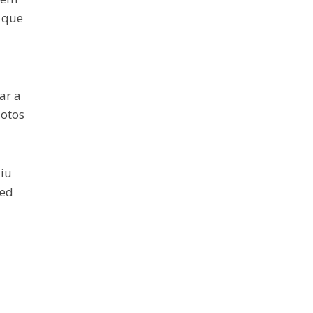
r que
ar a
lotos
iu
ted