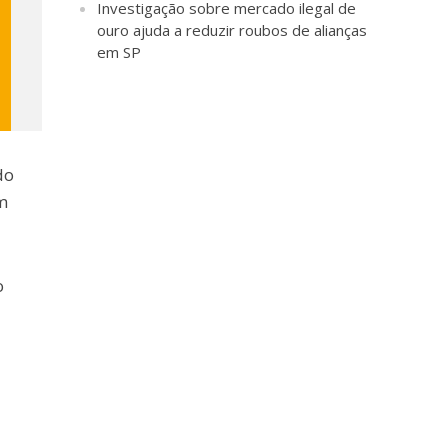
Investigação sobre mercado ilegal de
ouro ajuda a reduzir roubos de alianças
em SP
do
m
o