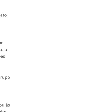
tato
no
ola.
ões
grupo
ou às
bém