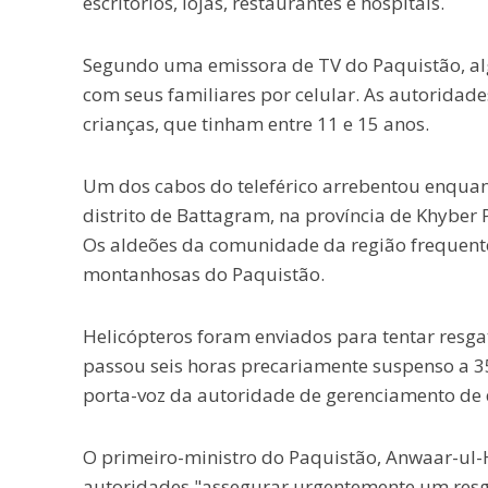
escritórios, lojas, restaurantes e hospitais.
Segundo uma emissora de TV do Paquistão, al
com seus familiares por celular. As autoridad
crianças, que tinham entre 11 e 15 anos.
Um dos cabos do teleférico arrebentou enquan
distrito de Battagram, na província de Khyber
Os aldeões da comunidade da região frequente
montanhosas do Paquistão.
Helicópteros foram enviados para tentar resga
passou seis horas precariamente suspenso a 3
porta-voz da autoridade de gerenciamento de 
O primeiro-ministro do Paquistão, Anwaar-ul-H
autoridades "assegurar urgentemente um resga