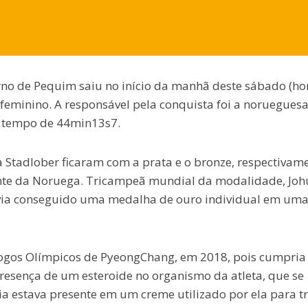
rno de Pequim saiu no início da manhã deste sábado (ho
 feminino. A responsável pela conquista foi a noruegues
m tempo de 44min13s7.
a Stadlober ficaram com a prata e o bronze, respectivame
nte da Noruega. Tricampeã mundial da modalidade, Jo
avia conseguido uma medalha de ouro individual em um
Jogos Olímpicos de PyeongChang, em 2018, pois cumpria
esença de um esteroide no organismo da atleta, que se
 estava presente em um creme utilizado por ela para tr