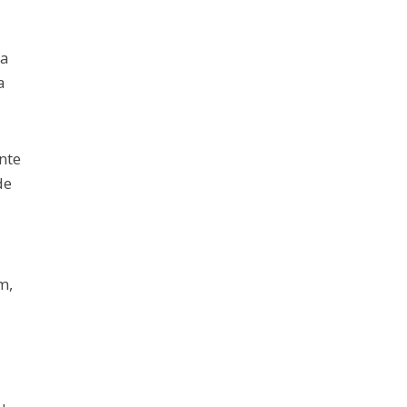
na
a
nte
de
m,