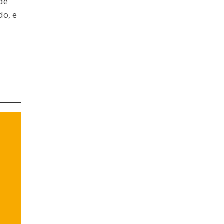
de
do, e