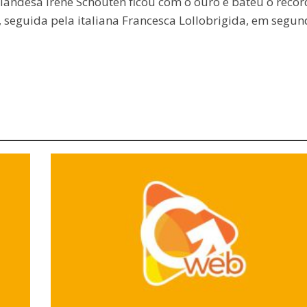
landesa Irene Schouten ficou com o ouro e bateu o recor
seguida pela italiana Francesca Lollobrigida, em segun