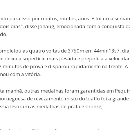
uito para isso por muitos, muitos, anos. E foi uma sema
dois dias", disse Johaug, emocionada com a conquista d
do.
 completou as quatro voltas de 3750m em 44min13s7, dia
que deixa a superfície mais pesada e prejudica a velocida
z minutos de prova e disparou rapidamente na frente. A
nou com a vitória.
ta manhã, outras medalhas foram garantidas em Pequi
norueguesa de revezamento misto do biatlo foi a grande
sia levaram as medalhas de prata e bronze,