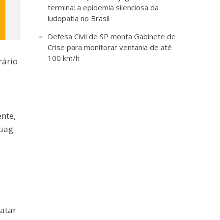
termina: a epidemia silenciosa da
ludopatia no Brasil
Defesa Civil de SP monta Gabinete de
Crise para monitorar ventania de até
100 km/h
rário
a
nte,
huag
a
atar