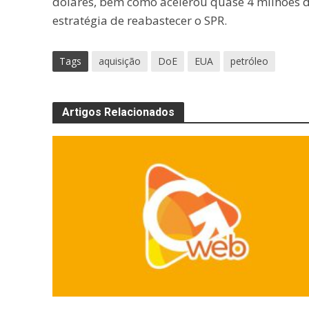
dólares, bem como acelerou quase 4 milhões d
estratégia de reabastecer o SPR.
Tags
aquisição
DoE
EUA
petróleo
Artigos Relacionados