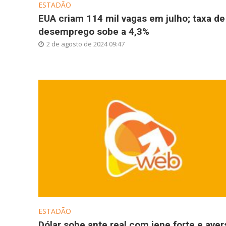
ESTADÃO
EUA criam 114 mil vagas em julho; taxa de
desemprego sobe a 4,3%
2 de agosto de 2024 09:47
ESTADÃO
Dólar sobe ante real com iene forte e aver