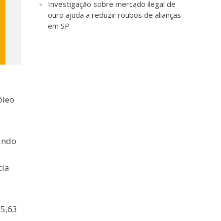
Investigação sobre mercado ilegal de
ouro ajuda a reduzir roubos de alianças
em SP
óleo
ando
cia
75,63