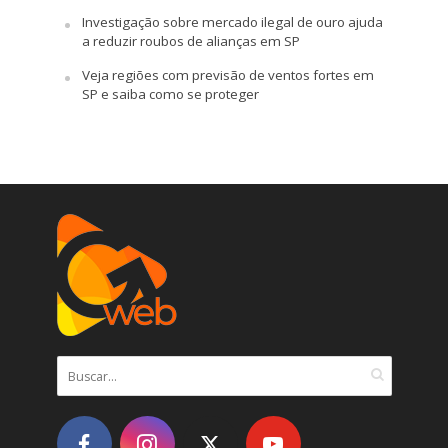
Investigação sobre mercado ilegal de ouro ajuda
a reduzir roubos de alianças em SP
Veja regiões com previsão de ventos fortes em
SP e saiba como se proteger