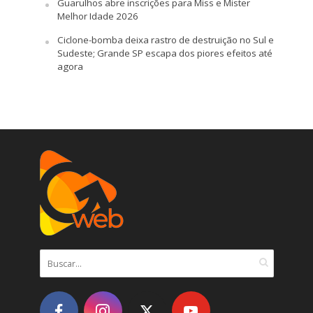
Guarulhos abre inscrições para Miss e Mister
Melhor Idade 2026
Ciclone-bomba deixa rastro de destruição no Sul e
Sudeste; Grande SP escapa dos piores efeitos até
agora