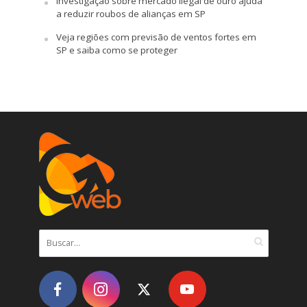
Investigação sobre mercado ilegal de ouro ajuda
a reduzir roubos de alianças em SP
Veja regiões com previsão de ventos fortes em
SP e saiba como se proteger