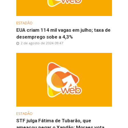
ESTADÃO
EUA criam 114 mil vagas em julho; taxa de
desemprego sobe a 4,3%
2 de agosto de 2024 09:47
ESTADÃO
STF julga Fátima de Tubarão, que
ameaçou pegar o Xandão; Moraes vota