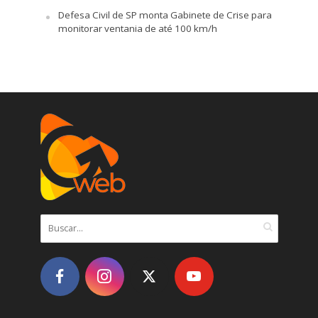
Defesa Civil de SP monta Gabinete de Crise para
monitorar ventania de até 100 km/h