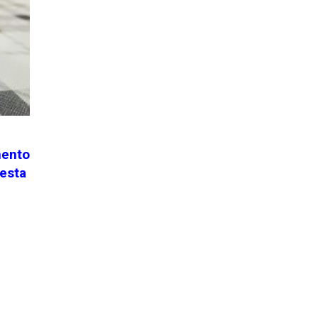
mento
nesta