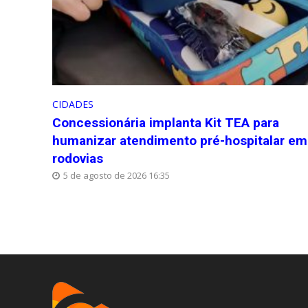
CIDADES
Concessionária implanta Kit TEA para
humanizar atendimento pré-hospitalar em
rodovias
5 de agosto de 2026 16:35