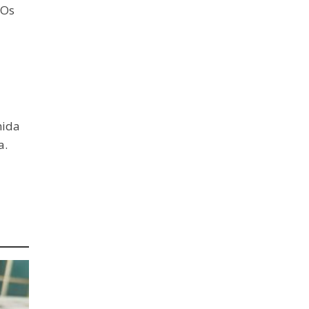
 Os
nida
a.