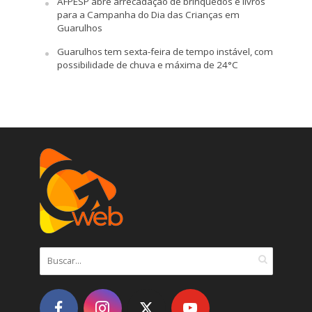
AFPESP abre arrecadação de brinquedos e livros
para a Campanha do Dia das Crianças em
Guarulhos
Guarulhos tem sexta-feira de tempo instável, com
possibilidade de chuva e máxima de 24°C