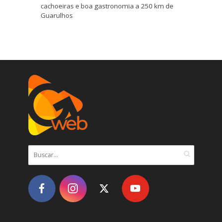
cachoeiras e boa gastronomia a 250 km de
Guarulhos