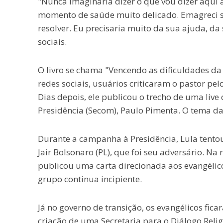
"Nunca imaginaria dizer o que vou dizer aqui
momento de saúde muito delicado. Emagreci set
resolver. Eu precisaria muito da sua ajuda, da
sociais.
O livro se chama "Vencendo as dificuldades da 
redes sociais, usuários criticaram o pastor pel
Dias depois, ele publicou o trecho de uma live
Presidência (Secom), Paulo Pimenta. O tema da
Durante a campanha à Presidência, Lula tento
Jair Bolsonaro (PL), que foi seu adversário. Na 
publicou uma carta direcionada aos evangéli
grupo continua incipiente.
Já no governo de transição, os evangélicos fi
criação de uma Secretaria para o Diálogo Reli