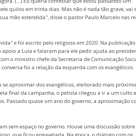
 agora. (…) Eu queria confessar que estou passando um
e quilos em trinta dias. Mas não é nada tão grave, vai 
 sua mão estendida", disse o pastor Paulo Marcelo nas r
vida" e foi escrito pelo religioso em 2020. Na publicação
o apoio a Lula e falaram para ele pedir ajuda ao presiden
 com o ministro-chefe da Secretaria de Comunicação Soci
 conversa foi a relação da esquerda com os evangélicos.
u se aproximar dos evangélicos, eleitorado mais próximo
reta final da campanha, o petista chegou a ir a um culto 
cos. Passado quase um ano do governo, a aproximação 
caram sem espaço no governo. Houve uma discussão sobre
gioso, que ficou engavetada. Na época, o diálogo com os