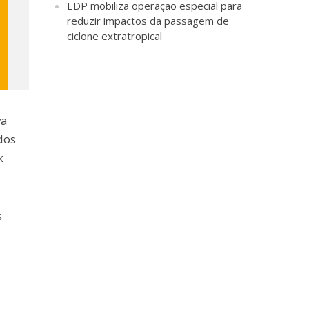
EDP mobiliza operação especial para
reduzir impactos da passagem de
ciclone extratropical
va
dos
x
s