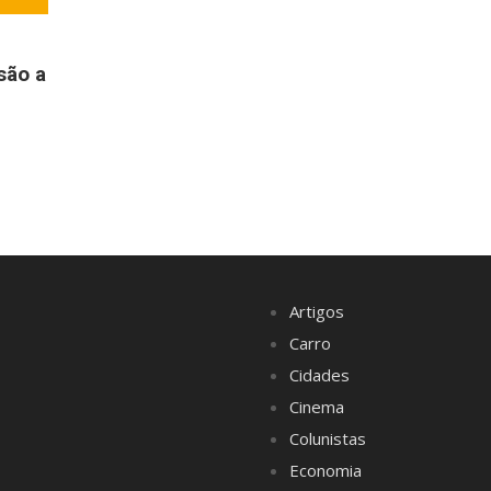
são a
Artigos
Carro
Cidades
Cinema
Colunistas
Economia