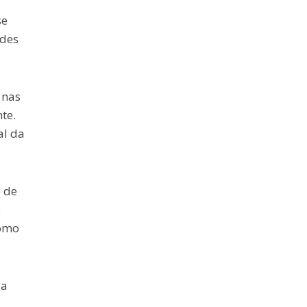
se
edes
 nas
te.
al da
 de
e
como
 a