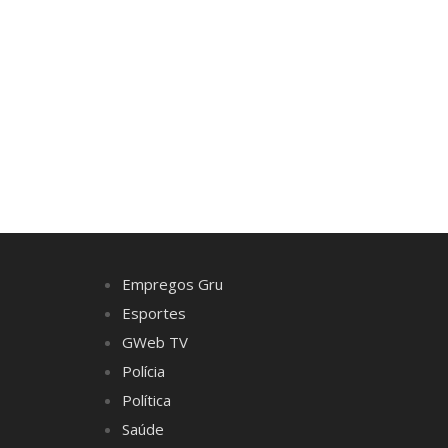
Empregos Gru
Esportes
GWeb TV
Polícia
Política
Saúde