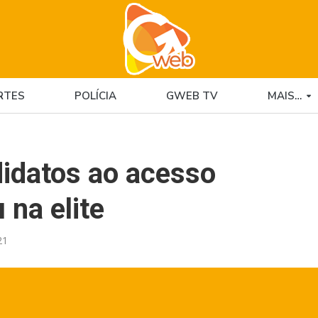
RTES
POLÍCIA
GWEB TV
MAIS…
didatos ao acesso
na elite
21