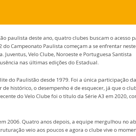
o paulista deste ano, quatro clubes buscam o acesso p
A2 do Campeonato Paulista começam a se enfrentar neste 
a. Juventus, Velo Clube, Noroeste e Portuguesa Santista
sência nas últimas edições do Estadual.
lite do Paulistão desde 1979. Foi a única participação d
r de histórico, o desempenho é de esquecer, já que o clu
recente do Velo Clube foi o título da Série A3 em 2020, c
i em 2006. Quatro anos depois, a equipe mergulhou no a
estruturação veio aos poucos e agora o clube vive o mome