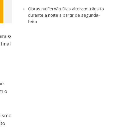
Obras na Fernão Dias alteram trânsito
durante a noite a partir de segunda-
feira
ara o
final
a
be
om o
bismo
nto