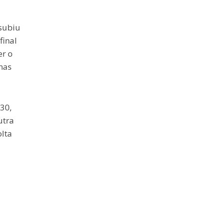
subiu
final
er o
nas
30,
utra
olta