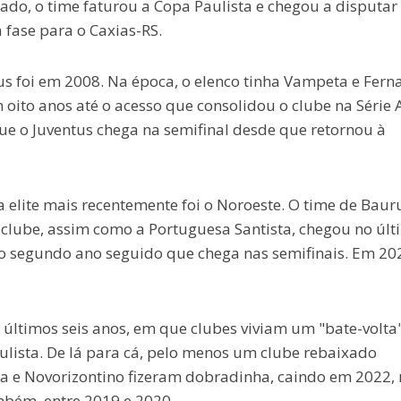
do, o time faturou a Copa Paulista e chegou a disputar
 fase para o Caxias-RS.
tus foi em 2008. Na época, o elenco tinha Vampeta e Fer
oito anos até o acesso que consolidou o clube na Série 
que o Juventus chega na semifinal desde que retornou à
na elite mais recentemente foi o Noroeste. O time de Baur
 clube, assim como a Portuguesa Santista, chegou no últ
É o segundo ano seguido que chega nas semifinais. Em 20
s últimos seis anos, em que clubes viviam um "bate-volta
aulista. De lá para cá, pelo menos um clube rebaixado
ta e Novorizontino fizeram dobradinha, caindo em 2022,
bém, entre 2019 e 2020.