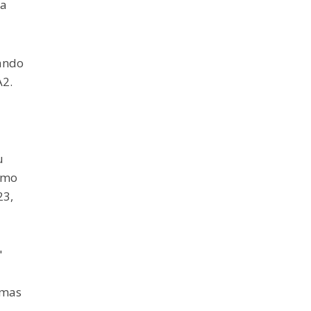
 a
nando
A2.
u
imo
23,
"
 mas