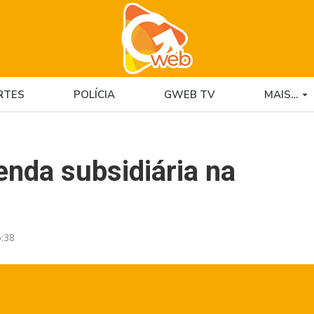
RTES
POLÍCIA
GWEB TV
MAIS…
enda subsidiária na
:38