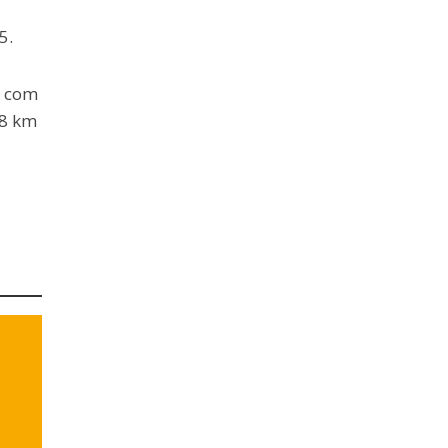
5.
, com
18 km