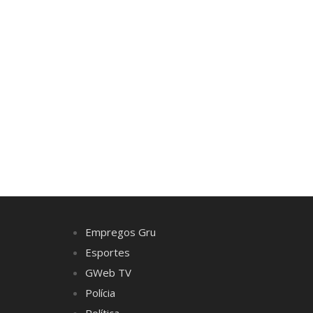
Empregos Gru
Esportes
GWeb TV
Polícia