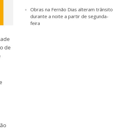
Obras na Fernão Dias alteram trânsito
durante a noite a partir de segunda-
feira
dade
o de
e
e
ção