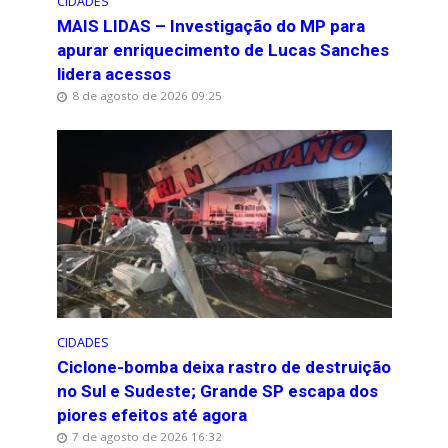
CIDADES
MAIS LIDAS – Investigação do MP para
apurar enriquecimento de Lucas Sanches
lidera acessos
8 de agosto de 2026 09:25
CIDADES
Ciclone-bomba deixa rastro de destruição
no Sul e Sudeste; Grande SP escapa dos
piores efeitos até agora
7 de agosto de 2026 16:32