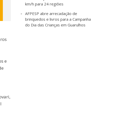
km/h para 24 regiões
AFPESP abre arrecadação de
brinquedos e livros para a Campanha
do Dia das Crianças em Guarulhos
iros
os e
de
ovari,
l