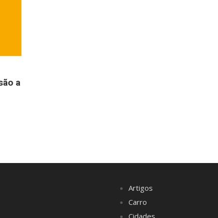
são a
Artigos
Carro
Cidades