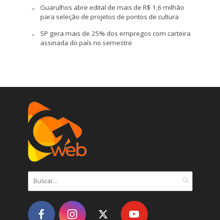
Guarulhos abre edital de mais de R$ 1,6 milhão
para seleção de projetos de pontos de cultura
SP gera mais de 25% dos empregos com carteira
assinada do país no semestre