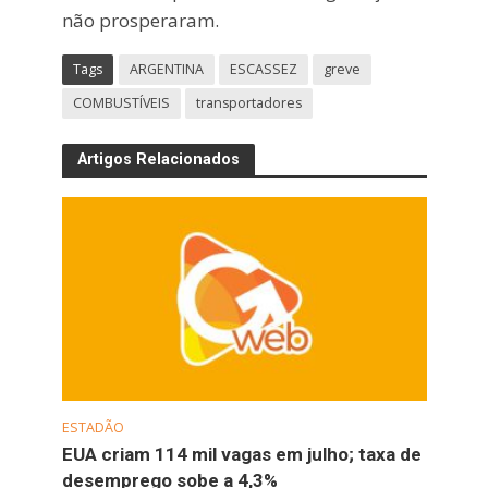
não prosperaram.
Tags
ARGENTINA
ESCASSEZ
greve
COMBUSTÍVEIS
transportadores
Artigos Relacionados
ESTADÃO
EUA criam 114 mil vagas em julho; taxa de
desemprego sobe a 4,3%