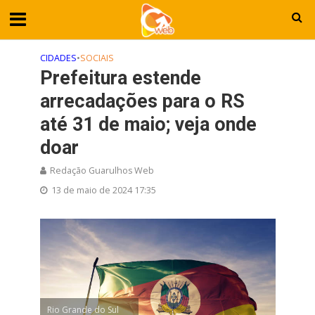
CIDADES
•
SOCIAIS
Prefeitura estende
arrecadações para o RS
até 31 de maio; veja onde
doar
Redação Guarulhos Web
13 de maio de 2024 17:35
Rio Grande do Sul