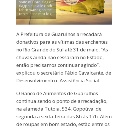
state of Brazil flag on
flagpole textile cloth
fabric waving on the
top sunrise mist fog
A Prefeitura de Guarulhos arrecadará
donativos para as vítimas das enchentes
no Rio Grande do Sul até 31 de maio. “As
chuvas ainda não cessaram no Estado,
então precisamos continuar agindo”,
explicou o secretário Fábio Cavalcante, de
Desenvolvimento e Assistência Social.
O Banco de Alimentos de Guarulhos
continua sendo o ponto de arrecadação,
na alameda Tutoia, 534, Gopoúva, de
segunda a sexta-feira das 8h às 17h. Além
de roupas em bom estado, estão entre os