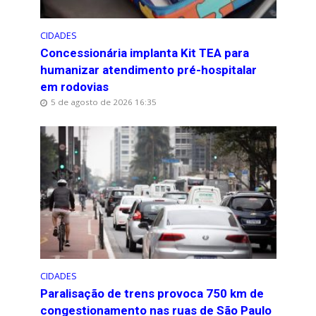
CIDADES
Concessionária implanta Kit TEA para
humanizar atendimento pré-hospitalar
em rodovias
5 de agosto de 2026 16:35
CIDADES
Paralisação de trens provoca 750 km de
congestionamento nas ruas de São Paulo