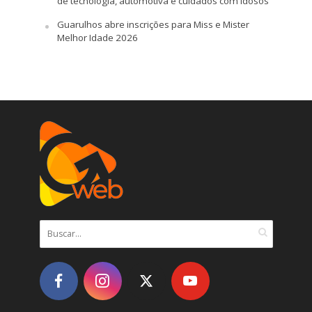
de tecnologia, automotiva e cuidados com idosos
Guarulhos abre inscrições para Miss e Mister
Melhor Idade 2026