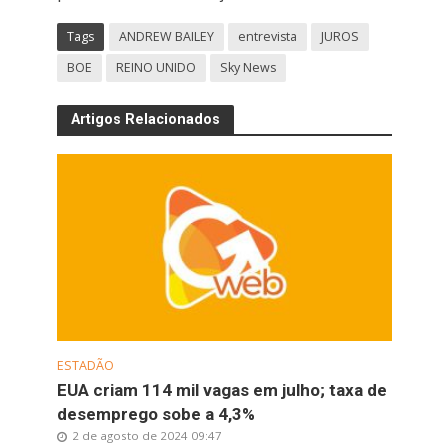
Tags
ANDREW BAILEY
entrevista
JUROS
BOE
REINO UNIDO
Sky News
Artigos Relacionados
ESTADÃO
EUA criam 114 mil vagas em julho; taxa de
desemprego sobe a 4,3%
2 de agosto de 2024 09:47