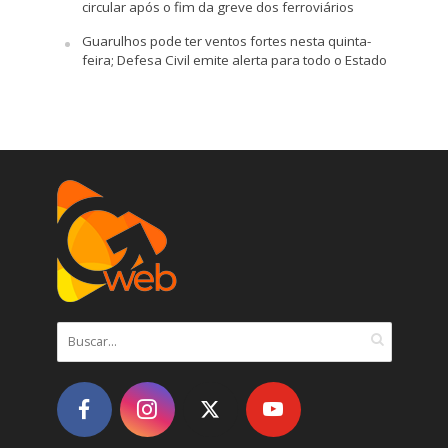
circular após o fim da greve dos ferroviários
Guarulhos pode ter ventos fortes nesta quinta-
feira; Defesa Civil emite alerta para todo o Estado