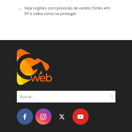
Veja regiões com previsão de ventos fortes em
SP e saiba como se proteger