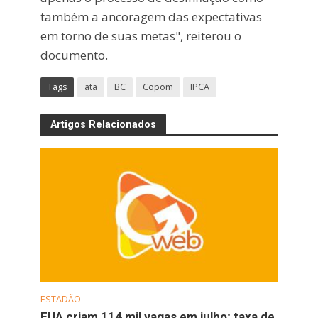
também a ancoragem das expectativas
em torno de suas metas", reiterou o
documento.
Tags
ata
BC
Copom
IPCA
Artigos Relacionados
ESTADÃO
EUA criam 114 mil vagas em julho; taxa de