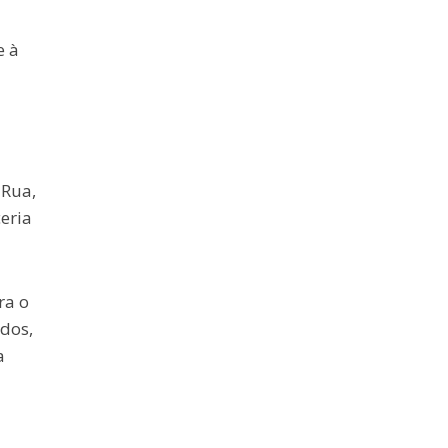
e à
 Rua,
eria
ra o
ados,
a