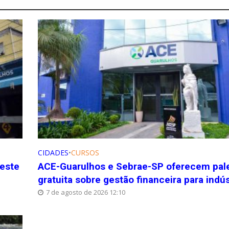
CIDADES
•
CURSOS
neste
ACE-Guarulhos e Sebrae-SP oferecem pal
gratuita sobre gestão financeira para indús
7 de agosto de 2026 12:10