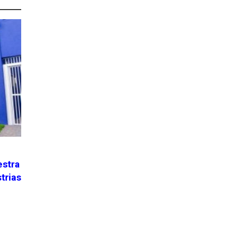
estra
trias