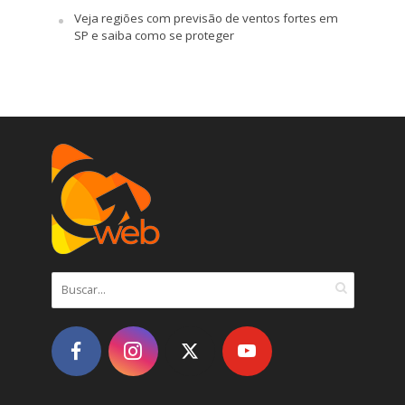
Veja regiões com previsão de ventos fortes em
SP e saiba como se proteger