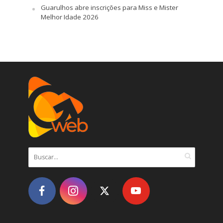
Guarulhos abre inscrições para Miss e Mister
Melhor Idade 2026