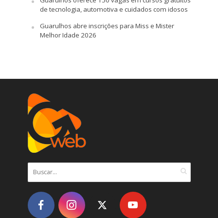
de tecnologia, automotiva e cuidados com idosos
Guarulhos abre inscrições para Miss e Mister
Melhor Idade 2026