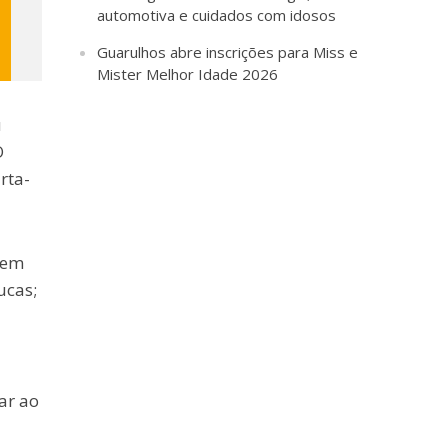
automotiva e cuidados com idosos
Guarulhos abre inscrições para Miss e
Mister Melhor Idade 2026
u
O
rta-
 em
ucas;
ar ao