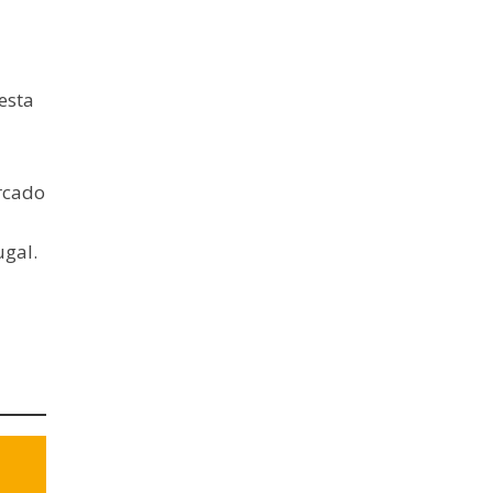
esta
arcado
ugal.