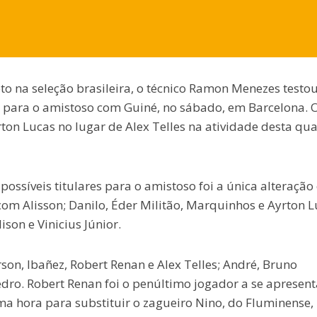
o na seleção brasileira, o técnico Ramon Menezes testo
para o amistoso com Guiné, no sábado, em Barcelona. 
rton Lucas no lugar de Alex Telles na atividade desta qua
ossíveis titulares para o amistoso foi a única alteração
 com Alisson; Danilo, Éder Militão, Marquinhos e Ayrton L
son e Vinicius Júnior.
on, Ibañez, Robert Renan e Alex Telles; André, Bruno
ro. Robert Renan foi o penúltimo jogador a se apresent
ma hora para substituir o zagueiro Nino, do Fluminense,