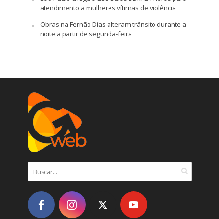
atendimento a mulheres vítimas de violência
Obras na Fernão Dias alteram trânsito durante a
noite a partir de segunda-feira