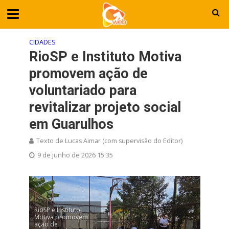
CIDADES
RioSP e Instituto Motiva
promovem ação de
voluntariado para
revitalizar projeto social
em Guarulhos
Texto de Lucas Aimar (com supervisão do Editor)
9 de junho de 2026 15:35
RioSP e Instituto
Motiva promovem
ação de