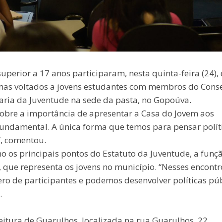
perior a 17 anos participaram, nesta quinta-feira (24),
amas voltados a jovens estudantes com membros do Cons
aria da Juventude na sede da pasta, no Gopoúva.
 sobre a importância de apresentar a Casa do Jovem aos
é fundamental. A única forma que temos para pensar polít
”, comentou.
os principais pontos do Estatuto da Juventude, a funç
, que representa os jovens no município. “Nesses encontr
de participantes e podemos desenvolver políticas púb
.
eitura de Guarulhos, localizada na rua Guarulhos, 22,