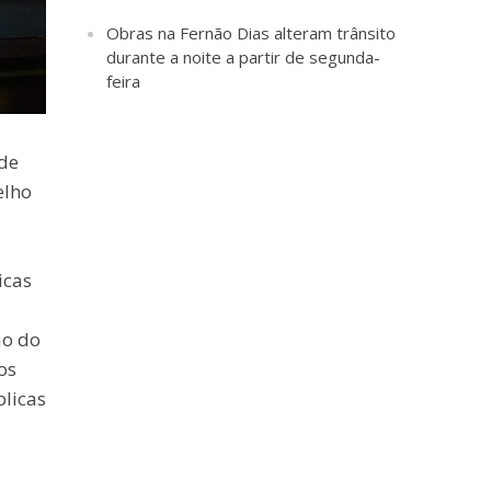
Obras na Fernão Dias alteram trânsito
durante a noite a partir de segunda-
feira
 de
elho
icas
ão do
os
licas