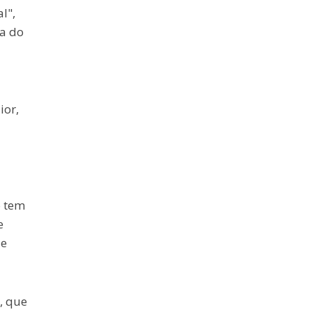
l",
ma do
ior,
o tem
e
 e
, que