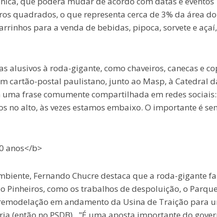
cênica, que poderá mudar de acordo com datas e eventos
tros quadrados, o que representa cerca de 3% da área do
rrinhos para a venda de bebidas, pipoca, sorvete e açaí,
s alusivos à roda-gigante, como chaveiros, canecas e co
cartão-postal paulistano, junto ao Masp, à Catedral da
m uma frase comumente compartilhada em redes sociais:
os no alto, às vezes estamos embaixo. O importante é s
10 anos</b>
Ambiente, Fernando Chucre destaca que a roda-gigante fa
Rio Pinheiros, como os trabalhos de despoluição, o Parqu
 a remodelação em andamento da Usina de Traição para 
ria (então no PSDB) . "É uma aposta importante do gove