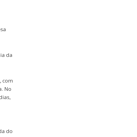
esa
aia da
o, com
a. No
dias,
da do