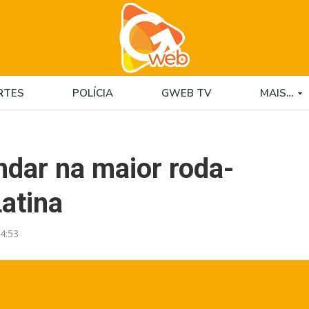
RTES
POLÍCIA
GWEB TV
MAIS…
ndar na maior roda-
atina
4:53