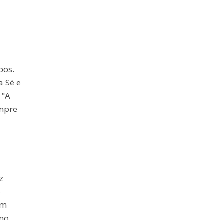
pos.
 Sé e
 "A
empre
z
e
um
rno