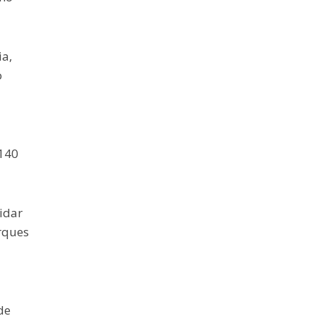
ia,
o
 140
idar
rques
de