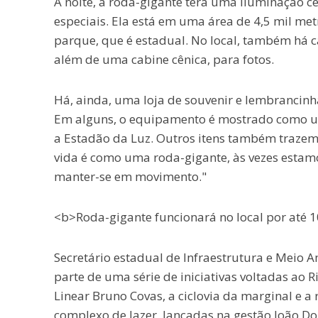
À noite, a roda-gigante terá uma iluminação 
especiais. Ela está em uma área de 4,5 mil me
parque, que é estadual. No local, também há ca
além de uma cabine cênica, para fotos.
Há, ainda, uma loja de souvenir e lembrancinha
Em alguns, o equipamento é mostrado como um 
a Estadão da Luz. Outros itens também traze
vida é como uma roda-gigante, às vezes estam
manter-se em movimento."
<b>Roda-gigante funcionará no local por até 
Secretário estadual de Infraestrutura e Meio 
parte de uma série de iniciativas voltadas ao 
Linear Bruno Covas, a ciclovia da marginal e
complexo de lazer, lançadas na gestão João Do