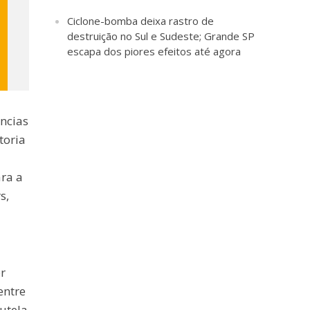
Ciclone-bomba deixa rastro de
destruição no Sul e Sudeste; Grande SP
escapa dos piores efeitos até agora
ncias
toria
ara a
s,
r
entre
utela