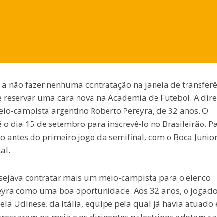
o a não fazer nenhuma contratação na janela de transferê
 reservar uma cara nova na Academia de Futebol. A dire
io-campista argentino Roberto Pereyra, de 32 anos. O
 o dia 15 de setembro para inscrevê-lo no Brasileirão. P
do antes do primeiro jogo da semifinal, com o Boca Junior
al.
sejava contratar mais um meio-campista para o elenco
eyra como uma boa oportunidade. Aos 32 anos, o jogado
 Udinese, da Itália, equipe pela qual já havia atuado 
ressaram no meia e os dirigentes palestrinos adotam ca