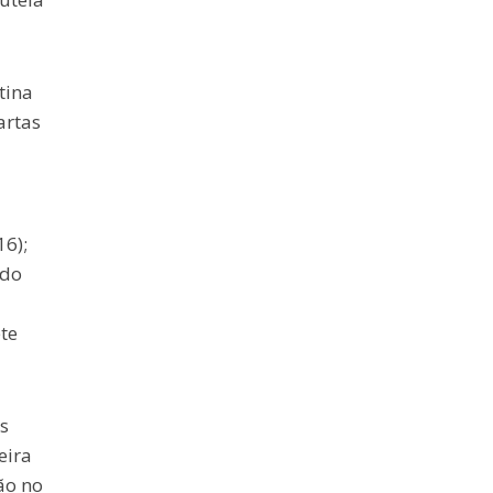
tina
artas
16);
ado
te
s
eira
ão no